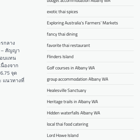
budget accommodation Albany WA
exotic thai spices
Exploring Australia’s Farmers’ Markets
fancy thai dining
คารกลาง
favorite thai restaurant
t – สัญญา
Flinders Island
ลตอบแทน
เนื่องจาก
Golf courses in Albany WA
6.75 จุด
group accommodation Albany WA
ะ แนวทางที่
Healesville Sanctuary
Heritage trails in Albany WA
Hidden waterfalls Albany WA
local thai food catering
Lord Howe Island