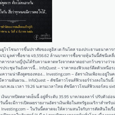
 ในยูโรโซนการขึ้นปราศัยของลูอิส เด กินโดส รองประธานธนาคา
0.24%) มูลค่าซื้อขาย 49,556.62 ล้านบาทการซื้อขายหุ้นวันนี้ดัชนีเค
นาคารกลางญี่ปุ่นได้รับความคาดหวังจากตลาดอย่างกว้างขวางว่าจ
ระชุมวันอังคารนี้… InfoQuest – ราคาทองฟิวเจอร์ดีดตัวเหนือระ
่มความน่าดึงดูดของทอง… Investing.com – อัตราเงินเฟ้อจะอยู่ใ
วามผันผวน… InfoQuest – ดัชนีดาวโจนส์ฟิวเจอร์ร่วงลงในวันนี
นก.พ.ณ เวลา 19.26 น.ตามเวลาไทย ดัชนีดาวโจนส์ฟิวเจอร์ลบ sixty
เงินบาทปิดตลาดเย็นนี้ อยู่ที่ระดับ 35.95 บาท/ดอลลาร์ ปรับตัวอ่อ
นวันนี้จะมีการเปิดเผยรายงานอัตราเงินเฟ้อในสหรัฐอเมริกาสำหรับเ
Investing.com – ในวันนี้ตลาดจะให้ความสนใจกับการตัดสินใจเรื่
ดบวกในวันศุกร์ (1 มี.ค.) ตามทิศทางตลาดหุ้นทั่วโลก เนื่องจาก