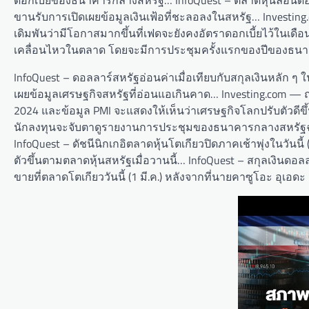
ขานรับการเปิดเผยข้อมูลเงินเฟ้อที่ชะลอลงในสหรัฐ… Investing.c
เดิมพันว่ามีโอกาสมากขึ้นที่เฟดจะยังคงอัตราดอกเบี้ยไว้ในเดือ
เคลื่อนไหวในตลาด โดยจะมีการประชุมครั้งแรกของปีของธนา
InfoQuest – ดอลลาร์สหรัฐอ่อนค่าเมื่อเทียบกับสกุลเงินหลัก ๆ ใ
เผยข้อมูลเศรษฐกิจสหรัฐที่อ่อนแอเกินคาด… Investing.com — 
2024 และข้อมูล PMI จะแสดงให้เห็นว่าเศรษฐกิจโลกปรับตัวดีขึ้นใ
นักลงทุนจะจับตาดูรายงานการประชุมของธนาคารกลางสหรัฐฉบับล
InfoQuest – ดัชนีนิกเกอิตลาดหุ้นโตเกียวปิดภาคเช้าพุ่งในวันนี้
ตัวขึ้นตามตลาดหุ้นสหรัฐเมื่อวานนี้… InfoQuest – สกุลเงินดอลล
ขายที่ตลาดโตเกียววันนี้ (1 มี.ค.) หลังจากที่นายคาซูโอะ อุเอดะ