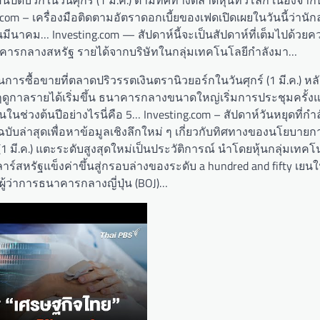
om – เครื่องมือติดตามอัตราดอกเบี้ยของเฟดเปิดเผยในวันนี้ว่านักล
นมีนาคม… Investing.com — สัปดาห์นี้จะเป็นสัปดาห์ที่เต็มไปด้วย
คารกลางสหรัฐ รายได้จากบริษัทในกลุ่มเทคโนโลยีกำลังมา…
นการซื้อขายที่ตลาดปริวรรตเงินตรานิวยอร์กในวันศุกร์ (1 มี.ค.) หล
ฤดูกาลรายได้เริ่มขึ้น ธนาคารกลางขนาดใหญ่เริ่มการประชุมครั้ง
นช่วงต้นปีอย่างไรนี่คือ 5… Investing.com – สัปดาห์วันหยุดที่กำล
่าสุดเพื่อหาข้อมูลเชิงลึกใหม่ ๆ เกี่ยวกับทิศทางของนโยบายก
 (1 มี.ค.) แตะระดับสูงสุดใหม่เป็นประวัติการณ์ นำโดยหุ้นกลุ่มเทคโน
าร์สหรัฐแข็งค่าขึ้นสู่กรอบล่างของระดับ a hundred and fifty เยน
 ผู้ว่าการธนาคารกลางญี่ปุ่น (BOJ)…