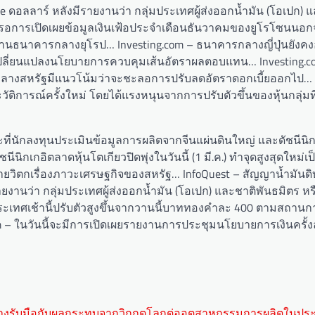
ne ดอลลาร์ หลังมีรายงานว่า กลุ่มประเทศผู้ส่งออกน้ำมัน (โอเปก) 
ังรอการเปิดเผยข้อมูลเงินเฟ้อประจำเดือนธันวาคมของยูโรโซนนอก
านธนาคารกลางยุโรป… Investing.com – ธนาคารกลางญี่ปุ่นยังคง
ีการเปลี่ยนแปลงนโยบายการควบคุมเส้นอัตราผลตอบแทน… Investing.c
รกลางสหรัฐมีแนวโน้มว่าจะชะลอการปรับลดอัตราดอกเบี้ยออกไป… 
ะวัติการณ์ครั้งใหม่ โดยได้แรงหนุนจากการปรับตัวขึ้นของหุ้นกลุ่มท
ขณะที่นักลงทุนประเมินข้อมูลการผลิตจากจีนแผ่นดินใหญ่ และดัชนีนิ
นีนิกเกอิตลาดหุ้นโตเกียวปิดพุ่งในวันนี้ (1 มี.ค.) ทำจุดสูงสุดใหม่เป
คลายวิตกเรื่องภาวะเศรษฐกิจของสหรัฐ… InfoQuest – สัญญาน้ำมันดิ
งมีรายงานว่า กลุ่มประเทศผู้ส่งออกน้ำมัน (โอเปก) และชาติพันธมิตร 
ะเทศเช้านี้ปรับตัวสูงขึ้นจากวานนี้บาททองคำละ 400 ตามสถาน
m – ในวันนี้จะมีการเปิดเผยรายงานการประชุมนโยบายการเงินครั้ง
างรับมือกับผลกระทบจากวิกฤตโลกต่ออุตสาหกรรมการผลิตในปร