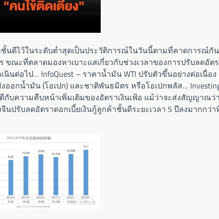
ชั้นดีไว้ในระดับต่ำสุดเป็นประวัติการณ์ในวันนี้ตามที่คาดการณ์กั
คาร ขณะที่ตลาดมองหาเบาะแสเกี่ยวกับช่วงเวลาของการปรับลดอัตร
ไป… InfoQuest – ราคาน้ำมัน WTI ปรับตัวขึ้นอย่างต่อเนื่อง ล่า
ู้ส่งออกน้ำมัน (โอเปก) และชาติพันธมิตร หรือโอเปกพลัส… Investi
กับความคืบหน้าเพิ่มเติมของอัตราเงินเฟ้อ แม้ว่าจะส่งสัญญาณว่า
ปรับลดอัตราดอกเบี้ยเงินกู้ลูกค้าชั้นดีระยะเวลา 5 ปีลงมากกว่า