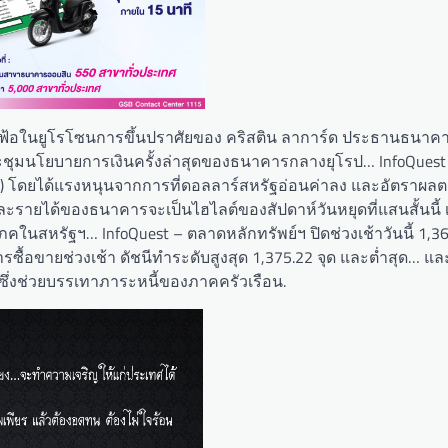
ินเฟ้อในยูโรโซนการขึ้นปราศัยของ คริสติน ลาการ์ด ประธานธนา
ระชุมนโยบายการเงินครั้งล่าสุดของธนาคารกลางยุโรป… InfoQues
มี.ค.) โดยได้แรงหนุนจากการที่ดอลลาร์สหรัฐอ่อนค่าลง และอัตราผ
และรายได้ของธนาคารจะเป็นไฮไลต์ของสัปดาห์วันหยุดที่แสนสั้นนี้ 
โภคในสหรัฐฯ… InfoQuest – ตลาดหลักทรัพย์ฯ ปิดช่วงเช้าวันนี้ 1,36
รซื้อขายช่วงเช้า ดัชนีทำระดับสูงสุด 1,375.22 จุด และต่ำสุด… แล
 ซึ่งช่วยบรรเทาภาระหนี้ของภาคครัวเรือน.