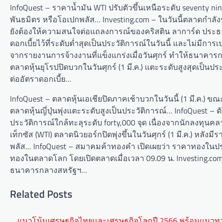
InfoQuest – ราคาน้ำมัน WTI ปรับตัวขึ้นเหนือระดับ seventy ni
พันธมิตร หรือโอเปกพลัส… Investing.com – ในวันนี้ตลาดกำล
ยังต้องให้ความสนใจต่อแถลงการณ์ของคริสติน ลาการ์ด ประธ
ดอกเบี้ยไว้ที่ระดับต่ำสุดเป็นประวัติการณ์ในวันนี้ และไม่ม
จากรายงานการจ้างงานที่แข็งแกร่งเมื่อวันศุกร์ ทำให้ธนาคา
ตลาดหุ้นยุโรปปิดบวกในวันศุกร์ (1 มี.ค.) แตะระดับสูงสุดเป็นปร
ต่ออัตราดอกเบี้ย…
InfoQuest – ตลาดหุ้นเอเชียปิดภาคเช้าบวกในวันนี้ (1 มี.ค.) 
ตลาดหุ้นญี่ปุ่นพุ่งแตะระดับสูงเป็นประวัติการณ์… InfoQuest – ดัช
ประวัติการณ์ใกล้ทะลุระดับ forty,000 จุด เนื่องจากนักลงทุน
เท็กซัส (WTI) ตลาดนิวยอร์กปิดพุ่งขึ้นในวันศุกร์ (1 มี.ค.) หลั
พลัส… InfoQuest – สมาคมค้าทองคำ เปิดเผยว่า ราคาทองในปร
ทองในตลาดโลก โดยเปิดตลาดเมื่อเวลา 09.09 น. Investing.co
ธนาคารกลางสหรัฐฯ…
Related Posts
Post
แนวโน้มเศรษฐกิจไทยและเศรษฐกิจโลกปี 2566 พร้อมแนวท