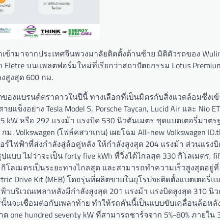
 นำเข้ามาจากประเทศจีนพวงมาลัยติดตั้งด้านซ้าย มิติตัวรถของ Wuli
 Eletre บนแพลตฟอร์มใหม่ที่เรียกว่าสถาปัตยกรรม Lotus Premium 
สูงสุด 600 กม.
ของแบรนด์ตราดาวในปีนี้ ทางเลือกที่เป็นมิตรกับสิ่งแวดล้อมซึ่งเข
งสายแข็งอย่าง Tesla Model S, Porsche Taycan, Lucid Air และ Nio E
ง 215 kW หรือ 292 แรงม้า แรงบิด 530 นิวตันเมตร ชุดแบตเตอรี่มา
0 กม. Volkswagen (โฟล์คสวาเกน) เผยโฉม All-new Volkswagen ID.th
์ไฟฟ้าที่ส่งกำลังสู่ล้อคู่หลัง ให้กำลังสูงสุด 204 แรงม้า ส่วนแรงบิดส
บบ ไม่ว่าจะเป็น forty five kWh ที่วิ่งได้ไกลสุด 330 กิโลเมตร, fif
 550 กิโลเมตรเป็นระยะทางไกลสุด และสามารถทำความเร็วสูงสุดอยู่ที่
ric Drive Kit (MEB) โดยรุ่นที่ผลิตขายในยุโรปจะติดตั้งแบตเตอรี่แ
ไฟฟ้าบริเวณเพลาหลังมีกำลังสูงสุด 201 แรงม้า แรงบิดสูงสุด 310 นิ
นั้นจะเชื่อมต่อกับเพลาท้าย ทำให้รถคันนี้เป็นแบบขับเคลื่อนล้อหลั
 one hundred seventy kW ที่สามารถชาร์จจาก 5%-80% ภายใน 30