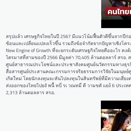
สรุปแล้ว เศรษฐกิจไทยในปี 2567 มีแนวโน้มฟื้นตัวดีขึ้นจากปีก
ซ้อนและเปลี่ยนแปลงเร็วขึ้น รวมถึงข้อจำกัดจากปัญหาเชิงโคร
New Engine of Growth ที่จะยกระดับเศรษฐกิจไทยคืออะไร คง
ไตรมาสที่สามของปี 2566 มีมูลค่า 70,405 ล้านดอลลาร์ สรอ.
ศูนย์สาธารณประโยชน์และประชาสังคมศูนย์นวัตกรรมทางธุรกิ
สื่อสารศูนย์ประสานคณะกรรมการจริยธรรมการวิจัยในมนุษย์
เกิดใหม่ โดยนักลงทุนจะหันไปลงทุนในสินทรัพย์ที่มีความเสี่ยงต
ส่งออกของไทยไปยงั พนื้ ทบี่ รเ วณทมี่ คี วามขดั แยง้ 6 ประเ
2,313 ล้านดอลลาร สรอ.