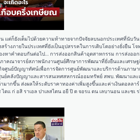
่อน แต่ก็ยังเต็มไปด้วยความท้าทายจากปัจจัยลบนอกประเทศที่นับวันจ
งสร้างภายในประเทศที่ยังเป็นอุปสรรคในการเติบโตอย่างยั่งยืน โจ
ต้องหาคำตอบกันต่อไป… การส่งออกสินค้าอุตสาหกรรม การส่งออก
 สภาคณาจารย์สภาพนักงานศูนย์ศึกษาการพัฒนาที่ยั่งยืนและเศรษฐ
จศูนย์ปัญญาทัศน์เพื่อการจัดการศูนย์พัฒนาและบริการด้านภาษ
ศูนย์คลังปัญญาและสารสนเทศสหกรณ์ออมทรัพย์ สพบ. พัฒนาและ
่ามากขึ้น ส่งผลให้ระดับราคาทองค่าเพิ่มสูงขึ้นและค่าเงินดอลลาร
ทศ ไดแ ก่ อสิ ราเอล ปาเลสไตน อยี ปิ ต จอรแ ดน เลบานอน และซเ รยี