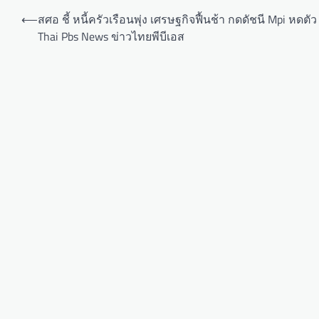
⟵
สศอ ชี้ หนี้ครัวเรือนพุ่ง เศรษฐกิจฟื้นช้า กดดัชนี Mpi หดตั
Thai Pbs News ข่าวไทยพีบีเอส