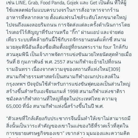
เช่น LINE, Grab, Food Panda, Gojek และ Get เป็นต้น ที่ให้ผู้
ใช้แพลตฟอร์มแบบครบวงจรในการสั่งอาหารจากร้าน
อาหารที่หลากหลาย ตั้งแต่แฟรนไชส์ระดับโลกขนาดใหญ่
ไปจนถึงแผงลอยริมถนน การจัดส่งแต่ละครั้งดำเนินการโดย
ไรเดอร์ไร้สัญญาที่รับงานหรือ “กิ๊ก” ผ่านแอป และจ่ายต่อ
เที่ยว ระบบที่คล้ายกันนี้ใช้กับรถจักรยานยนต์แท็กซี่ สนาม
มวยลุมพินีอันเลื่องชื่อเดิมตั้งอยู่ที่ถนนพระราม four ใกล้กับ
สวนลุมพินี เป็นเจ้าภาพจัดการแข่งขันมวยไทยนัดสุดท้ายเมื่อ
วันที่ 8 กุมภาพันธ์ พ.ศ. 2557 สนามกีฬาจะย้ายไปที่ถนน
รามอินทรา เนื่องจากความจุของสถานที่แห่งใหม่[309]
สนามกีฬาธรรมศาสตร์เป็นสนามกีฬาอเนกประสงค์ใน
กรุงเทพฯ ปัจจุบันใช้สำหรับการแข่งขันฟุตบอลเป็นส่วนใหญ่
สร้างขึ้นสำหรับเอเชียนเกมส์ 1998 สนามกีฬาแห่งชาติรา
ชมังคลากีฬาสถานที่ใหญ่ที่สุดในประเทศไทย ความจุ
65,000 ที่นั่ง สนามกีฬาแห่งนี้สร้างขึ้นในปี พ.ศ.
“ตัวเลขที่ใกล้เคียงกับประชากรจีนนั้นทำให้เขาไม่สามารถมี
สิ่งนั้นเป็นวาระสำคัญของเขาในแง่ของวิธีที่รวดเร็วที่สุดใน
การขยายเศรษฐกิจของเขา” เขากล่าว มุมมองและความคิด