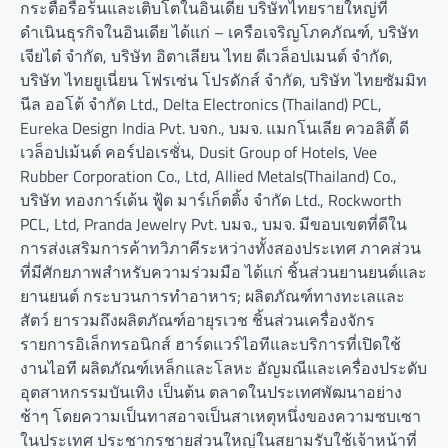
กระตือรือร้นและเติบโตในอินเดีย บริษัทไทยรายใหญ่ที่
ดำเนินธุรกิจในอินเดีย ได้แก่ – เครือเจริญโภคภัณฑ์, บริษัท
เจียไต๋ จำกัด, บริษัท อิตาเลียน ไทย ดีเวล็อปเมนต์ จำกัด,
บริษัท ไทยยูเนี่ยน โฟรเซ่น โปรดักส์ จำกัด, บริษัท ไทยซัมมิท
นีล ออโต้ จำกัด Ltd., Delta Electronics (Thailand) PCL,
Eureka Design India Pvt. บจก., บมจ. แมกโนเลีย ควอลิตี้ ดี
เวล็อปเม้นต์ คอร์ปอเรชั่น, Dusit Group of Hotels, Vee
Rubber Corporation Co., Ltd, Allied Metals(Thailand) Co.,
บริษัท ทองการ์เด้น ฟู้ด มาร์เก็ตติ้ง จำกัด Ltd., Rockworth
PCL, Ltd, Pranda Jewelry Pvt. บมจ., บมจ. มีขอบเขตที่ดีใน
การส่งเสริมการค้าทวิภาคีระหว่างทั้งสองประเทศ ภาคส่วน
ที่มีศักยภาพสำหรับความร่วมมือ ได้แก่ ชิ้นส่วนยานยนต์และ
ยานยนต์ กระบวนการทำอาหาร; ผลิตภัณฑ์ทางทะเลและ
สัตว์ ยารวมถึงผลิตภัณฑ์อายุรเวช ชิ้นส่วนเครื่องจักร
รายการอิเล็กทรอนิกส์ ฮาร์ดแวร์ไอทีและบริการที่เปิดใช้
งานไอที ผลิตภัณฑ์เหล็กและโลหะ อัญมณีและเครื่องประดับ
อุตสาหกรรมบันเทิง เป็นต้น ตลาดในประเทศพัฒนาอย่าง
ช้าๆ โดยความเป็นทาสอาจเป็นสาเหตุหนึ่งของความซบเซา
ในประเทศ ประชากรชายส่วนใหญ่ในสยามรับใช้เจ้าหน้าที่