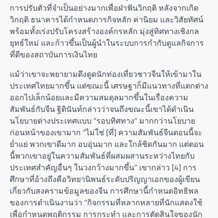
การปรับตัวที่จำเป็นอย่างมากเพื่อฝ่าฟันวิกฤติ หลังจากเกิด
วิกฤติ ธนาคารได้กำหนดภารกิจหลัก ค่านิยม และวิสัยทัศน์
พร้อมทั้งเร่งปรับโครงสร้างองค์กรหลัก มุ่งสู่ทิศทางเชิงกล
ยุทธ์ใหม่ และก้าวขึ้นเป็นผู้นำในระบบการกำกับดูแลกิจการ
ที่ดีของสถาบันการเงินไทย
แม้ว่าเขาจะพยายามดึงดูดนักท่องเที่ยวชาวจีนให้เข้ามาใน
ประเทศไทยมากขึ้น แต่ขณะนี้ เศรษฐาก็มีแนวทางที่แตกต่าง
ออกไปเล็กน้อยและมีความสมดุลมากขึ้นในเรื่องความ
สัมพันธ์กับจีน ฐิตินันท์กล่าวว่าจนถึงขณะนี้เขาได้ดำเนิน
นโยบายต่างประเทศแบบ “รอบทิศทาง” มากกว่านโยบาย
ก่อนหน้าของเขามาก “ไม่ใช่ [ที่] ความสัมพันธ์จีนตอนนี้จะ
ย่ำแย่ พวกเขาดีมาก อบอุ่นมาก และใกล้ชิดกันมาก แต่ตอน
นี้พวกเขาอยู่ในความสัมพันธ์ที่ผสมผสานระหว่างไทยกับ
ประเทศสำคัญอื่นๆ ในวงกว้างมากขึ้น” เขากล่าว [4] การ
ศึกษาที่อ้างถึงคือวิทยานิพนธ์ระดับปริญญาเอกของผู้เขียน
เกี่ยวกับสงครามข้อมูลของจีน การศึกษานี้กำหนดอิทธิพล
ของการดำเนินงานว่า “กิจกรรมที่หลากหลายที่นักแสดงใช้
เพื่อกำหนดพฤติกรรม การกระทำ และการตัดสินใจของนัก