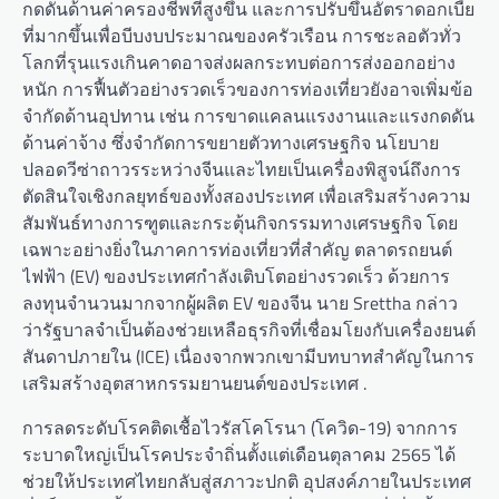
กดดันด้านค่าครองชีพที่สูงขึ้น และการปรับขึ้นอัตราดอกเบี้ย
ที่มากขึ้นเพื่อบีบงบประมาณของครัวเรือน การชะลอตัวทั่ว
โลกที่รุนแรงเกินคาดอาจส่งผลกระทบต่อการส่งออกอย่าง
หนัก การฟื้นตัวอย่างรวดเร็วของการท่องเที่ยวยังอาจเพิ่มข้อ
จำกัดด้านอุปทาน เช่น การขาดแคลนแรงงานและแรงกดดัน
ด้านค่าจ้าง ซึ่งจำกัดการขยายตัวทางเศรษฐกิจ นโยบาย
ปลอดวีซ่าถาวรระหว่างจีนและไทยเป็นเครื่องพิสูจน์ถึงการ
ตัดสินใจเชิงกลยุทธ์ของทั้งสองประเทศ เพื่อเสริมสร้างความ
สัมพันธ์ทางการฑูตและกระตุ้นกิจกรรมทางเศรษฐกิจ โดย
เฉพาะอย่างยิ่งในภาคการท่องเที่ยวที่สำคัญ ตลาดรถยนต์
ไฟฟ้า (EV) ของประเทศกำลังเติบโตอย่างรวดเร็ว ด้วยการ
ลงทุนจำนวนมากจากผู้ผลิต EV ของจีน นาย Srettha กล่าว
ว่ารัฐบาลจำเป็นต้องช่วยเหลือธุรกิจที่เชื่อมโยงกับเครื่องยนต์
สันดาปภายใน (ICE) เนื่องจากพวกเขามีบทบาทสำคัญในการ
เสริมสร้างอุตสาหกรรมยานยนต์ของประเทศ .
การลดระดับโรคติดเชื้อไวรัสโคโรนา (โควิด-19) จากการ
ระบาดใหญ่เป็นโรคประจำถิ่นตั้งแต่เดือนตุลาคม 2565 ได้
ช่วยให้ประเทศไทยกลับสู่สภาวะปกติ อุปสงค์ภายในประเทศ