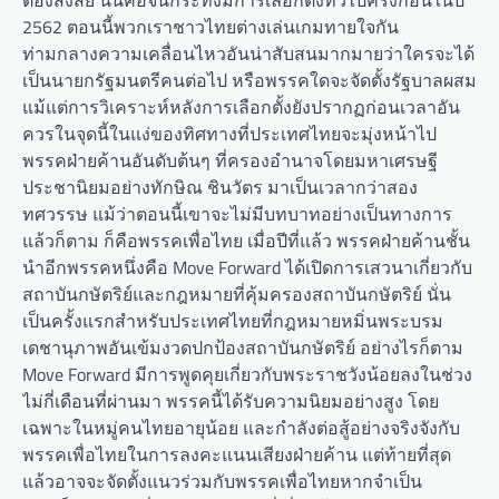
ต้องสงสัย นั่นคือจนกระทั่งมีการเลือกตั้งทั่วไปครั้งก่อนในปี
2562 ตอนนี้พวกเราชาวไทยต่างเล่นเกมทายใจกัน
ท่ามกลางความเคลื่อนไหวอันน่าสับสนมากมายว่าใครจะได้
เป็นนายกรัฐมนตรีคนต่อไป หรือพรรคใดจะจัดตั้งรัฐบาลผสม
แม้แต่การวิเคราะห์หลังการเลือกตั้งยังปรากฏก่อนเวลาอัน
ควรในจุดนี้ในแง่ของทิศทางที่ประเทศไทยจะมุ่งหน้าไป
พรรคฝ่ายค้านอันดับต้นๆ ที่ครองอำนาจโดยมหาเศรษฐี
ประชานิยมอย่างทักษิณ ชินวัตร มาเป็นเวลากว่าสอง
ทศวรรษ แม้ว่าตอนนี้เขาจะไม่มีบทบาทอย่างเป็นทางการ
แล้วก็ตาม ก็คือพรรคเพื่อไทย เมื่อปีที่แล้ว พรรคฝ่ายค้านชั้น
นำอีกพรรคหนึ่งคือ Move Forward ได้เปิดการเสวนาเกี่ยวกับ
สถาบันกษัตริย์และกฎหมายที่คุ้มครองสถาบันกษัตริย์ นั่น
เป็นครั้งแรกสำหรับประเทศไทยที่กฎหมายหมิ่นพระบรม
เดชานุภาพอันเข้มงวดปกป้องสถาบันกษัตริย์ อย่างไรก็ตาม
Move Forward มีการพูดคุยเกี่ยวกับพระราชวังน้อยลงในช่วง
ไม่กี่เดือนที่ผ่านมา พรรคนี้ได้รับความนิยมอย่างสูง โดย
เฉพาะในหมู่คนไทยอายุน้อย และกำลังต่อสู้อย่างจริงจังกับ
พรรคเพื่อไทยในการลงคะแนนเสียงฝ่ายค้าน แต่ท้ายที่สุด
แล้วอาจจะจัดตั้งแนวร่วมกับพรรคเพื่อไทยหากจำเป็น