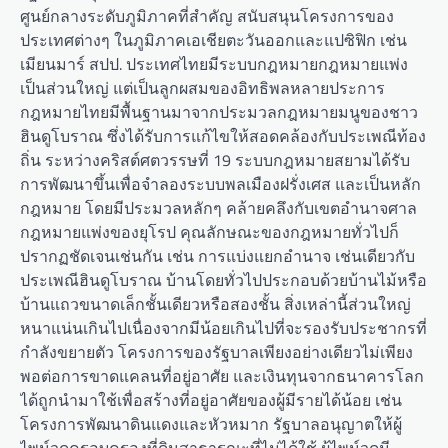
ศูนย์กลางระดับภูมิภาคที่สำคัญ สนับสนุนโครงการของ
ประเทศต่างๆ ในภูมิภาคเอเชียตะวันออกและแปซิฟิก เช่น
เมียนมาร์ สปป. ประเทศไทยมีระบบกฎหมายกฎหมายแพ่ง
เป็นส่วนใหญ่ แต่เป็นลูกผสมของอิทธิพลหลายประการ
กฎหมายไทยมีพื้นฐานมาจากประมวลกฎหมายมนูของชาว
ฮินดูโบราณ ซึ่งได้รับการแก้ไขให้สอดคล้องกับประเพณีท้อง
ถิ่น ระหว่างคริสต์ศตวรรษที่ 19 ระบบกฎหมายสยามได้รับ
การพัฒนาขึ้นเพื่อจำลองระบบพลเมืองฝรั่งเศส และเป็นหลัก
กฎหมาย โดยมีประมวลหลักๆ คล้ายคลึงกับเขตอำนาจศาล
กฎหมายแพ่งของยุโรป คุณลักษณะของกฎหมายทั่วไปก็
ปรากฏชัดเจนเช่นกัน เช่น การแบ่งแยกอำนาจ เช่นเดียวกับ
ประเพณีฮินดูโบราณ บ้านโดยทั่วไปประกอบด้วยบ้านไม้หรือ
บ้านแถวขนาดเล็กชั้นเดียวหรือสองชั้น สิ่งเหล่านี้ส่วนใหญ่
หนาแน่นเกินไปเนื่องจากมีน้อยเกินไปที่จะรองรับประชากรที่
กำลังขยายตัว โครงการของรัฐบาลเพียงอย่างเดียวไม่เพียง
พอต่อการขาดแคลนที่อยู่อาศัย และเงินทุนจากธนาคารโลก
ได้ถูกนำมาใช้เพื่อสร้างที่อยู่อาศัยของผู้มีรายได้น้อย เช่น
โครงการพัฒนาดินแดงและหัวหมาก รัฐบาลอนุญาตให้ผู้