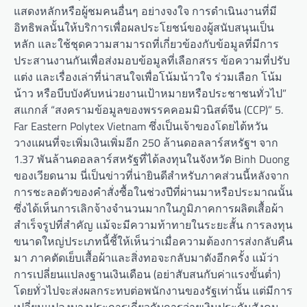
แสดงหลักหรือผู้ชมคนอื่นๆ อย่างจงใจ การดำเนินงานที่มี
อิทธิพลนั้นให้บริการเพื่อผลประโยชน์ของผู้สนับสนุนเป็น
หลัก และใช้ชุดความสามารถที่เกี่ยวข้องกับข้อมูลที่มีการ
ประสานงานกันเพื่อส่งมอบข้อมูลที่เลือกสรร ข้อความที่ปรับ
แต่ง และเรื่องเล่าที่น่าสนใจเพื่อโน้มน้าวใจ ร่วมเลือก โน้ม
น้าว หรือบีบบังคับหน่วยงานเป้าหมายหรือประชาชนทั่วไป”
สแกกส์ “สงครามข้อมูลของพรรคคอมมิวนิสต์จีน (CCP)” 5.
Far Eastern Polytex Vietnam ซึ่งเป็นเจ้าของโดยไต้หวัน
วางแผนที่จะเพิ่มเงินเพิ่มอีก 250 ล้านดอลลาร์สหรัฐฯ จาก
1.37 พันล้านดอลลาร์สหรัฐที่ได้ลงทุนในจังหวัด Binh Duong
ของเวียดนาม นี่เป็นข่าวที่น่ายินดีสำหรับภาคส่วนนี้หลังจาก
การชะลอตัวของคำสั่งซื้อในช่วงปีที่ผ่านมาหรือประมาณนั้น
ซึ่งได้เห็นการเลิกจ้างจำนวนมากในภูมิภาคการผลิตเสื้อผ้า
สำเร็จรูปที่สำคัญ แม้จะมีความท้าทายในระยะสั้น การลงทุน
ขนาดใหญ่ประเภทนี้ชี้ให้เห็นว่าเมื่อความต้องการส่งกลับคืน
มา ภาคตัดเย็บเสื้อผ้าและสิ่งทอจะกลับมาดังอีกครั้ง แม้ว่า
การเปลี่ยนแปลงฐานเงินเดือน (อย่าสับสนกับค่าแรงขั้นต่ำ)
โดยทั่วไปจะส่งผลกระทบต่อพนักงานของรัฐเท่านั้น แต่มีการ