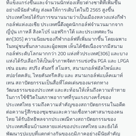
ที่แข็งแกร่งขึ้นและจำนวนนักท่องเที่ยวต่างชาติที่เพิ่มขึ้น
อย่างมีนัยสำคัญ ส่งผลให้การเติบโตในปี 2565 สูงขึ้น
ประเทศไทยได้รับการขนานนามว่าเป็นเมืองหลวงแห่งกีฬา
กอล์ฟแห่งเอเชีย ประเทศนี้ดึงดูดนักกอล์ฟจำนวนมากจาก
ญี่ปุ่น เกาหลี สิงคโปร์ แอฟริกาใต้ และประเทศตะวัน
ตก[305] ความนิยมของกีฬากอล์ฟที่เพิ่มมากขึ้น โดยเฉพาะ
ในหมู่ชนชั้นกลางและผู้อพยพ เห็นได้ชัดเนื่องจากมีสนาม
กอล์ฟระดับโลกมากกว่า 200 แห่งทั่วประเทศ[306] และบาง
แห่งได้รับเลือกให้เป็นเจ้าภาพจัดการแข่งขัน PGA และ LPGA
เช่น อมตะ สปริง คันทรี่ สโมสร, สนามกอล์ฟอัลไพน์และ
สปอร์ตคลับ, ไทยคันทรีคลับ และ สนามกอล์ฟแบล็คเมาท์
เทน สถาปัตยกรรมเป็นสื่อที่โดดเด่นของมรดกทาง
วัฒนธรรมของประเทศ และสะท้อนให้เห็นถึงความท้าทาย
ในการใช้ชีวิตในสภาพอากาศที่รุนแรงบางครั้งของ
ประเทศไทย รวมถึงความสำคัญของสถาปัตยกรรมในอดีต
ต่อความรู้สึกของชุมชนและความเชื่อทางศาสนาของคน
ไทย ได้รับอิทธิพลจากประเพณีทางสถาปัตยกรรมของ
ประเทศเพื่อนบ้านหลายแห่งของประเทศไทย และยังได้
พัฒนารูปแบบที่แตกต่างกันของภูมิภาคอย่างมีนัยสำคัญ