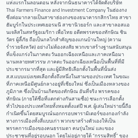
แห่งแรกในลอนดอน หลังจากนั้นธนาคารได้จัดตั้งบริษัท
Thai Farmers Finance and Investment Company ในฮ่องกง
ซึ่งต่อมากลายเป็นสาขาฮ่องกงของธนาคารกสิกรไทย สาขา
ฮัมบูร์กในประเทศเยอรมนี สาขานิวยอร์ก และสาขาลอสแอ
นเจลิสในสหรัฐอเมริกา เพื่อไทย อดีตพรรคของทักษิณ ชิน
วัตร ผู้ลี้ภัย ถือเป็นกลไกสำคัญของแกนบ้านใหญ่ (ความ
ร่ำรวยจังหวัด) อย่างไม่ต้องสงสัย พวกเขาสร้างฐานสนับสนุน
ที่แข็งแกร่งในภาคตะวันออกเฉียงเหนือและภาคเหนือมา
นานหลายทศวรรษ ภาคตะวันออกเฉียงเหนือเป็นพื้นที่ที่มี
ประชากรมากที่สุด และผู้มีสิทธิเลือกตั้งในพื้นที่นั้นส่ง
ส.ส.แบบแบ่งเขตเลือกตั้งถึงหนึ่งในสามของประเทศ ในขณะ
ที่ภาคเหนือมีศูนย์กลางอยู่ที่เชียงใหม่ ซึ่งเป็นเมืองหลวงของ
ภูมิภาค ซึ่งเป็นบ้านเกิดของทักษิณ อันที่จริง พรรคของ
ทักษิณ (ภายใต้ชื่อที่แตกต่างกันสามชื่อ) ชนะการเลือกตั้ง
ทั่วไปของประเทศไทยทั้งหมดตั้งแต่ปี พ.ศ. ผู้เล่นใหม่รายนี้ถือ
กำเนิดขึ้นโดยสมบูรณ์นอกกรอบพารามิเตอร์ของกองกำลัง
ทางการเมืองทั้งสี่แบบเก่า พวกเขาสร้างตัวเองให้เป็น
พรรคการเมืองของคนธรรมดา คนรุ่นใหม่ และของ
ประชาชนที่อยู่รอบนอก โดยไม่อยู่ภายใต้ “กรรมสิทธิ์” ของ