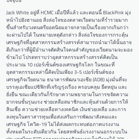
ปัจจุบัน
Jack White อยู่ที่ HCMC เมื่อปีที่แล้ว และตอนนี้ BlackPink มุ่ง
หน้าไปยังฮานอย สิ่งล่อใจของตลาดเวียดนามที่ร่ำรวยมาก
ขึ้นสำหรับวงดนตรียอดนิยมอาจกลายเป็นเรื่องยากเกินกว่า
จะผ่านไปได้ ในหมายเหตุดังกล่าว สิ่งล่อใจของการกระตุ้น
เศรษฐกิจที่อุตสาหกรรมสร้างสรรค์สามารถนำมาได้นั้นอาจ
ดีเกินกว่าที่ผู้มีอำนาจตัดสินใจคนสำคัญของเวียดนามจะมอง
ข้ามไป โปรดทราบว่าอุตสาหกรรมสร้างสรรค์คิดเป็น
ประมาณ 10 เปอร์เซ็นต์ของเศรษฐกิจโลก ในขณะที่
อุตสาหกรรมเหล่านี้คิดเป็นเพียง 3-5 เปอร์เซ็นต์ของ
เศรษฐกิจเวียดนาม ธนาคารพัฒนาเอเชีย (ADB) มุ่งมั่นที่จะ
บรรลุเอเชียแปซิฟิกที่เจริญรุ่งเรือง ครอบคลุม ยืดหยุ่น และ
ยั่งยืน ขณะเดียวกันก็รักษาความพยายามในการขจัดความ
ยากจนขั้นรุนแรง ช่วยเหลือสมาชิกและหุ้นส่วนด้วยการให้
สินเชื่อ ความช่วยเหลือทางเทคนิค เงินช่วยเหลือ และการ
ลงทุนในตราสารทุนเพื่อส่งเสริมการพัฒนาสังคมและ
เศรษฐกิจ โควิด-19 ไม่ได้ส่งผลกระทบต่อภาคแรงงาน
ทั้งหมดในระดับเดียวกัน โดยสหพันธ์แรงงานนอกระบบใน