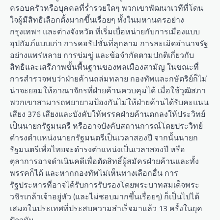
ครอบครัวหรือบุคคลที่ร่ำรวยใดๆ พวกเขาพัฒนาเวทีที่โดน
ใจผู้มีสิทธิเลือกตั้งมากขึ้นเรื่อยๆ ทั้งในมหานครอย่าง
กรุงเทพฯ และต่างจังหวัด ที่เริ่มเบื่อหน่ายกับการเมืองแบบ
อุปถัมภ์แบบเก่า การคอรัปชั่นที่ลุกลาม การละเมิดอำนาจรัฐ
อย่างแพร่หลาย การข่มขู่ และข้อจำกัดตามปกติเกี่ยวกับ
สิทธิและเสรีภาพขั้นพื้นฐานของพลเมืองสามัญ ในขณะที่
การสำรวจพบว่าฝ่ายค้านถล่มทลาย กองทัพและกษัตริย์ก็ไม่
น่าจะยอมให้อาณาจักรที่ฝ่ายค้านควบคุมได้ เมื่อใช้วุฒิสภา
พวกเขาสามารถพยายามป้องกันไม่ให้ฝ่ายค้านได้รับคะแนน
เสียง 376 เสียงและบังคับให้พรรคฝ่ายค้านตกลงให้ประวิทย์
เป็นนายกรัฐมนตรี หรืออาจบังคับสถานการณ์โดยประวิทย์
ดำรงตำแหน่งนายกรัฐมนตรีเป็นเวลาสองปี จากนั้นนายก
รัฐมนตรีเพื่อไทยจะดำรงตำแหน่งเป็นเวลาสองปี หรือ
ตุลาการอาจดำเนินคดีเพื่อตัดสิทธิ์ผู้สมัครฝ่ายค้านและทั้ง
พรรคก็ได้ และหากกองทัพไม่เห็นทางเลือกอื่น การ
รัฐประหารที่อาจได้รับการรับรองโดยพระบาทสมเด็จพระ
วชิรเกล้าเจ้าอยู่หัว (และไม่ชอบมากขึ้นเรื่อยๆ) ก็เป็นไปได้
เสมอในประเทศที่ประสบความสำเร็จมาแล้ว 13 ครั้งในยุค