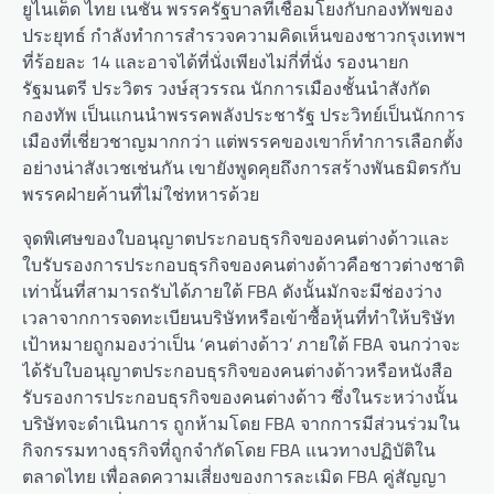
ยูไนเต็ด ไทย เนชั่น พรรครัฐบาลที่เชื่อมโยงกับกองทัพของ
ประยุทธ์ กำลังทำการสำรวจความคิดเห็นของชาวกรุงเทพฯ
ที่ร้อยละ 14 และอาจได้ที่นั่งเพียงไม่กี่ที่นั่ง รองนายก
รัฐมนตรี ประวิตร วงษ์สุวรรณ นักการเมืองชั้นนำสังกัด
กองทัพ เป็นแกนนำพรรคพลังประชารัฐ ประวิทย์เป็นนักการ
เมืองที่เชี่ยวชาญมากกว่า แต่พรรคของเขาก็ทำการเลือกตั้ง
อย่างน่าสังเวชเช่นกัน เขายังพูดคุยถึงการสร้างพันธมิตรกับ
พรรคฝ่ายค้านที่ไม่ใช่ทหารด้วย
จุดพิเศษของใบอนุญาตประกอบธุรกิจของคนต่างด้าวและ
ใบรับรองการประกอบธุรกิจของคนต่างด้าวคือชาวต่างชาติ
เท่านั้นที่สามารถรับได้ภายใต้ FBA ดังนั้นมักจะมีช่องว่าง
เวลาจากการจดทะเบียนบริษัทหรือเข้าซื้อหุ้นที่ทำให้บริษัท
เป้าหมายถูกมองว่าเป็น ‘คนต่างด้าว’ ภายใต้ FBA จนกว่าจะ
ได้รับใบอนุญาตประกอบธุรกิจของคนต่างด้าวหรือหนังสือ
รับรองการประกอบธุรกิจของคนต่างด้าว ซึ่งในระหว่างนั้น
บริษัทจะดำเนินการ ถูกห้ามโดย FBA จากการมีส่วนร่วมใน
กิจกรรมทางธุรกิจที่ถูกจำกัดโดย FBA แนวทางปฏิบัติใน
ตลาดไทย เพื่อลดความเสี่ยงของการละเมิด FBA คู่สัญญา