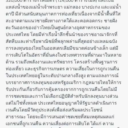
320,000 ตารางกิโลเมตร (124,000 ตารางไมล์) และเป็น
แหล่งน้ำของแม่น้ำเจ้าพระยา แม่กลอง บางปะกง และแม่น้ำ
ตาปี มีส่วนสนับสนุนภาคการท่องเที่ยวเนื่องจากมีน้ำตื้นที่ใส
สะอาดตามแนวชายฝั่งทางภาคใต้และคอคอดกระ ชายฝั่ง
ตะวันออกของอ่าวไทยเป็นศูนย์กลางอุตสาหกรรมของ
ประเทศไทย โดยมีท่าเรือน้ำลึกชั้นนำของราชอาณาจักรที่
สัตหีบและท่าเรือพาณิชย์ที่พลุกพล่านที่สุดอย่างแหลมฉบัง
การลงทุนของไทยในออสเตรเลียมีขนาดค่อนข้างเล็ก แต่มี
การเติบโตในอัตราที่มั่นคงในช่วงทศวรรษที่ผ่านมาในหลาย
ด้าน รวมถึงพลังงานและทรัพยากร โครงสร้างพื้นฐานการ
ท่องเที่ยว และธุรกิจการเกษตร ความเสี่ยงในการถูกเวนคืน
ในประเทศไทยอยู่ในระดับปานกลางถึงสูง ตามแถลงการณ์
บรรยากาศการลงทุนของสหรัฐอเมริกา กฎหมายไทยให้การ
รับประกันเกี่ยวกับการคุ้มครองจากการถูกเวนคืนโดยไม่มี
การชดเชยและการไม่เลือกปฏิบัติสำหรับนักลงทุนบางส่วน
แต่ไม่ใช่ทั้งหมด ประเทศไทยอนุญาตให้รัฐบาลดำเนินการ
เวนคืนโดยมีวัตถุประสงค์เพื่อส่งเสริมผลประโยชน์
สาธารณะ โดยจะมีการเสนอค่าชดเชยที่สมเหตุสมผลแก่
เอกชนที่ถูกเวนคืน ความเสี่ยงต่อการเติบโต ได้แก่ ความ