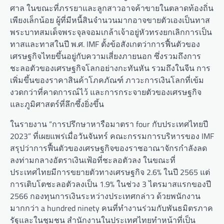
ศาล ในขณะที่ภรรยาและลูกสาวอาจค้าขายในตลาดท้องถิ่น
เพียงเล็กน้อย ผู้ที่มีหนี้สินจำนวนมากอาจขายตัวเองเป็นทาส
พระบาทสมเด็จพระจุลจอมเกล้าเจ้าอยู่หัวทรงยกเลิกการเป็น
ทาสและทาสในปี พ.ศ. IMF ตั้งข้อสังเกตว่าการฟื้นตัวของ
เศรษฐกิจไทยขึ้นอยู่กับความเสี่ยงภายนอก ซึ่งรวมถึงการ
ชะลอตัวของเศรษฐกิจโลกอย่างกะทันหัน รวมถึงในจีน การ
เพิ่มขึ้นของราคาสินค้าโภคภัณฑ์ ภาวะการเงินโลกที่เข้ม
งวดกว่าที่คาดการณ์ไว้ และการกระจายตัวของเศรษฐกิจ
และภูมิศาสตร์ที่ลึกซึ้งยิ่งขึ้น
ในรายงาน “การปรึกษาหารือมาตรา four กับประเทศไทยปี
2023” ที่เผยแพร่เมื่อวันจันทร์ คณะกรรมการบริหารของ IMF
สรุปว่าการฟื้นตัวของเศรษฐกิจของราชอาณาจักรกำลังลด
ลงท่ามกลางอัตราเงินเฟ้อที่ชะลอตัวลง ในขณะที่
ประเทศไทยมีการขยายตัวทางเศรษฐกิจ 2.6% ในปี 2565 แต่
การเติบโตชะลอตัวลงเป็น 1.9% ในช่วง 3 ไตรมาสแรกของปี
2566 กองทุนการเงินระหว่างประเทศกล่าว ด้วยพนักงาน
มากกว่า a hundred ninety คนที่ทำงานร่วมกับพันธมิตรภาค
รัฐและในชุมชน สำนักงานในประเทศไทยทำหน้าที่เป็น