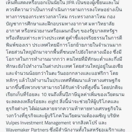
เห็นที่แสดงหรือบอกเป็นนัยใน JIPA เป็นของผู้เขียนและไม่
ควรตีความว่าเป็นการดำเนินการตามการลงโทษอย่างเป็น
ทางการของกระทรวงกลาโหม กระทรวงกลาโหม กอง
บัญชาการศึกษาและฝึกอบรมทางอากาศ มหาวิทยาลัย
อากาศ หรือหน่วยงานหรือแผนกอื่นๆ ของรัฐบาลสหรัฐฯ
หรือเทียบเท่าระหว่างประเทศ ดูคำชี้แจงจริยธรรมในการตี
พิมพ์ของเรา ประเทศไทยมีการโยกย้ายภายในจำนวนมาก
โดยส่วนใหญ่มักมาจากพื้นที่ชนบทไปยังใจกลางเมือง ซึ่งมี
โอกาสในการทำงานมากกว่า คนไทยที่มีทักษะต่ำและกึ่งมี
ทักษะยังไปทำงานในต่างประเทศ โดยส่วนใหญ่อยู่ในเอเชีย
และจำนวนน้อยกว่าในตะวันออกกลางและแอฟริกา โดย
หลักๆ แล้วไปทำงานในประเทศที่พัฒนาแล้วทางเศรษฐกิจ
มากขึ้นซึ่งพวกเขาสามารถได้รับค่าจ้างที่สูงขึ้น โดยปกติจะ
เรียกเก็บที่ร้อยละ 10 จนถึงสิ้นปีภาษีมูลค่าเพิ่มของเวียดนาม
จะลดลงเหลือร้อยละ eight สิ่งนี้น่าจะช่วยให้ผู้บริโภคและ
ธุรกิจต่างๆ ได้ผ่อนคลายจากความท้าทายทางเศรษฐกิจใน
วงกว้างที่ธุรกิจและผู้บริโภคในเวียดนามต้องเผชิญ บริษัท
Vulpes Investment Management จากสิงคโปร์ และ
Wavemaker Partners ซึ่งมีสำนักงานทั้งในสหรัฐอเมริกาและ