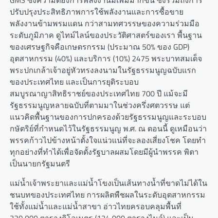
GMS ซึ่งความต้องการพลังงานมีเพิ่มมากขึ้น ซึ่งรวมถึงการ
ปรับปรุงประสิทธิภาพการใช้พลังงานและการซื้อขาย
พลังงานข้ามพรมแดน กว่าสามทศวรรษของความร่วมมือ
ระดับภูมิภาค ดูไทม์ไลน์ของประวัติศาสตร์ของเรา พื้นฐาน
ของเศรษฐกิจคือเกษตรกรรม (ประมาณ 50% ของ GDP)
อุตสาหกรรม (40%) และบริการ (10%) 2475 พระบาทสมเด็จ
พระปกเกล้าเจ้าอยู่หัวทรงลงนามในรัฐธรรมนูญฉบับแรก
ของประเทศไทย และเป็นการยุติระบอบ
สมบูรณาญาสิทธิราชย์ของประเทศไทย 700 ปี แม้จะมี
รัฐธรรมนูญหลายฉบับที่ตามมาในช่วงครึ่งศตวรรษ แต่
แนวคิดพื้นฐานของการปกครองด้วยรัฐธรรมนูญและระบอบ
กษัตริย์ที่กำหนดไว้ในรัฐธรรมนูญ พ.ศ. ณ ตอนนี้ ดูเหมือนว่า
พรรคก้าวไปข้างหน้าตั้งใจแน่วแน่ที่จะลองเสี่ยงโชค โดยทำ
ทุกอย่างที่ทำได้เพื่อจัดตั้งรัฐบาลผสมโดยมีผู้นำพรรค พิตา
เป็นนายกรัฐมนตรี
แม่น้ำเจ้าพระยาและแม่น้ำโขงเป็นเส้นทางน้ำที่ขาดไม่ได้ใน
ชนบทของประเทศไทย การผลิตพืชผลในระดับอุตสาหกรรม
ใช้ทั้งแม่น้ำและแม่น้ำสาขา อ่าวไทยครอบคลุมพื้นที่