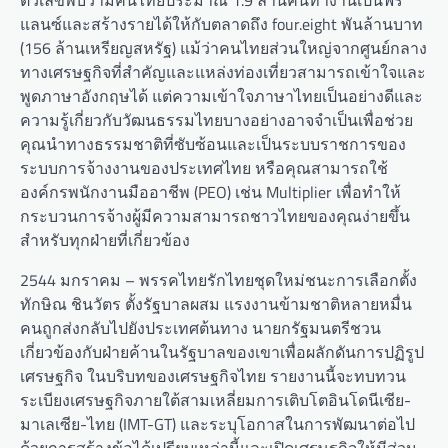
ตัวเลขพบว่ามีคนไทยประมาณ 1.9 ล้านคนทำงานเป็นฟรี
แลนซ์และสร้างรายได้ให้กับตลาดถึง four.eight พันล้านบาท
(156 ล้านเหรียญสหรัฐ) แม้ว่าคนไทยส่วนใหญ่จากศูนย์กลาง
ทางเศรษฐกิจที่สำคัญและแหล่งท่องเที่ยวสามารถเข้าใจและ
พูดภาษาอังกฤษได้ แต่ความเข้าใจภาษาไทยเป็นอย่างดีและ
ความรู้เกี่ยวกับวัฒนธรรมไทยบางอย่างอาจจำเป็นเพื่อช่วย
คุณนำทางธรรมชาติที่ซับซ้อนและเป็นระบบราชการของ
ระบบการจ้างงานของประเทศไทย หรือคุณสามารถใช้
องค์กรพนักงานมืออาชีพ (PEO) เช่น Multiplier เพื่อทำให้
กระบวนการจ้างผู้มีความสามารถชาวไทยของคุณง่ายขึ้น
สำหรับทุกฝ่ายที่เกี่ยวข้อง
2544 มกราคม – พรรคไทยรักไทยชุดใหม่ชนะการเลือกตั้ง
ทักษิณ ชินวัตร ตั้งรัฐบาลผสม แรงงานข้ามชาติหลายหมื่น
คนถูกส่งกลับไปยังประเทศต้นทาง นายกรัฐมนตรีชวน
เกี่ยวข้องกับฝ่ายค้านในรัฐบาลของเขาเพื่อผลักดันการปฏิรูป
เศรษฐกิจ ในบริบทของเศรษฐกิจไทย รายงานนี้จะทบทวน
ระเบียงเศรษฐกิจภายใต้สามเหลี่ยมการเติบโตอินโดนีเซีย-
มาเลเซีย-ไทย (IMT-GT) และระบุโอกาสในการพัฒนาต่อไป