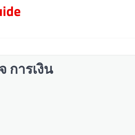
ide
จ การเงิน