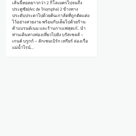
เส้นนี้ทอดยาวกว่า 2 กิโลเมตรไปจนถึง
ประตูชัย(Arc de Triomphe) 2 ข้างทาง
ประดับประดาไปด้วยต้นเกาลัดที่ถูกตัดแต่ง
ไว้อย่างสวยงาม พร้อมกับเต็มไปด้วยร้าน
ค้าแบรนด์เนม และร้านกาเแฟสุดเก๋.. นำ
ท่านเดินทางท่องเที่ยวไปยัง บรัสเซลส์ –
เกนต์ บรูกก์ – ลักเซมเบิร์ก เทรียร์ ล่องเรือ
แม่น้ำไรน์…